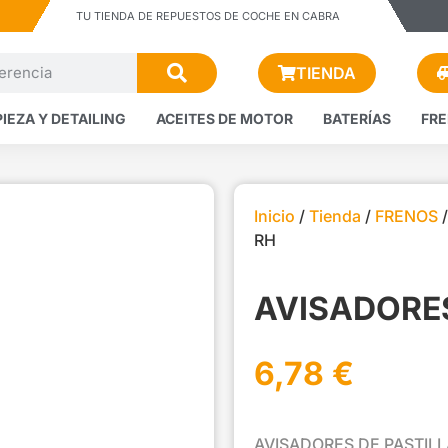
TU TIENDA DE REPUESTOS DE COCHE EN CABRA
TIENDA
PIEZA Y DETAILING
ACEITES DE MOTOR
BATERÍAS
FR
Inicio
/
Tienda
/
FRENOS
RH
AVISADORES
6,78
€
AVISADORES DE PASTILL