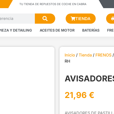
TU TIENDA DE REPUESTOS DE COCHE EN CABRA
TIENDA
PIEZA Y DETAILING
ACEITES DE MOTOR
BATERÍAS
FR
Inicio
/
Tienda
/
FRENOS
RH
AVISADORES
21,96
€
AVISADORES DE PASTILL