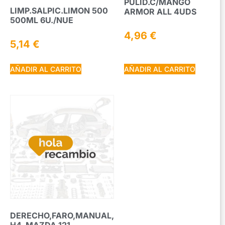
PULID.C/MANGO
LIMP.SALPIC.LIMON 500
ARMOR ALL 4UDS
500ML 6U./NUE
4,96
€
5,14
€
AÑADIR AL CARRITO
AÑADIR AL CARRITO
DERECHO,FARO,MANUAL,
H4, MAZDA 121