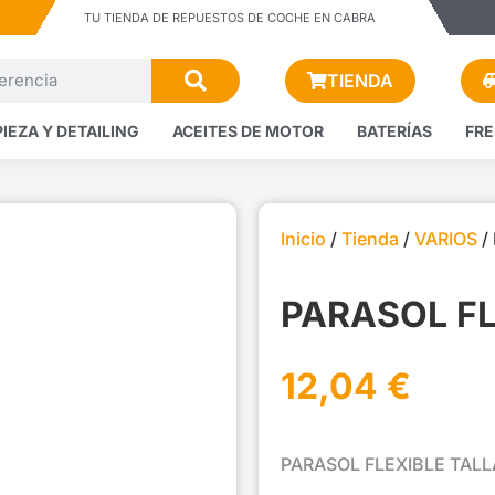
TU TIENDA DE REPUESTOS DE COCHE EN CABRA
TIENDA
PIEZA Y DETAILING
ACEITES DE MOTOR
BATERÍAS
FR
Inicio
/
Tienda
/
VARIOS
/
PARASOL FL
12,04
€
PARASOL FLEXIBLE TALL