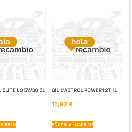
L ELITE LG 5W30 5L
OIL CASTROL POWER1 2T 1L
15,92
€
CARRITO
AÑADIR AL CARRITO