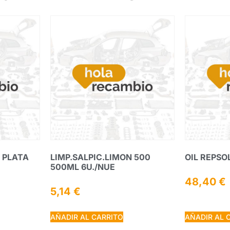
 PLATA
LIMP.SALPIC.LIMON 500
OIL REPSO
500ML 6U./NUE
48,40
€
5,14
€
AÑADIR AL CARRITO
AÑADIR AL 