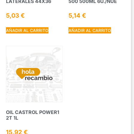
LATERALES 44X36
500 500ML 6U./NUE
5,03
€
5,14
€
AÑADIR AL CARRITO
AÑADIR AL CARRITO
OIL CASTROL POWER1
2T 1L
15,92
€