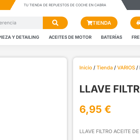
TU TIENDA DE REPUESTOS DE COCHE EN CABRA
TIENDA
PIEZA Y DETAILING
ACEITES DE MOTOR
BATERÍAS
FR
Inicio
/
Tienda
/
VARIOS
/
LLAVE FILT
6,95
€
LLAVE FILTRO ACEITE D