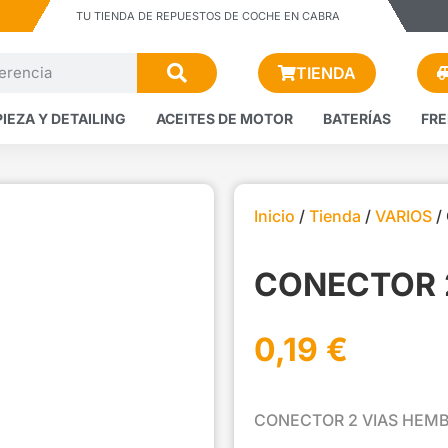
TU TIENDA DE REPUESTOS DE COCHE EN CABRA
TIENDA
PIEZA Y DETAILING
ACEITES DE MOTOR
BATERÍAS
FR
Inicio
/
Tienda
/
VARIOS
/
CONECTOR 
0,19
€
CONECTOR 2 VIAS HEM