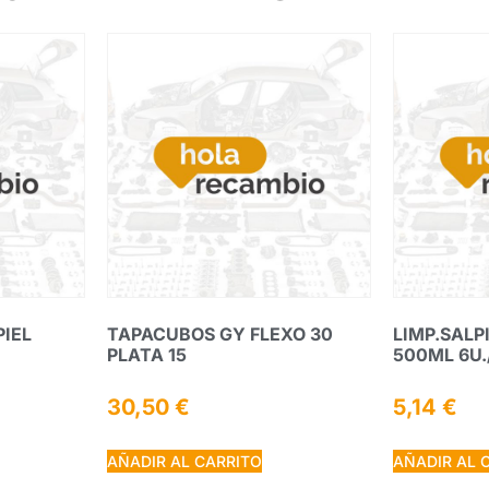
PIEL
TAPACUBOS GY FLEXO 30
LIMP.SALP
PLATA 15
500ML 6U.
30,50
€
5,14
€
AÑADIR AL CARRITO
AÑADIR AL 