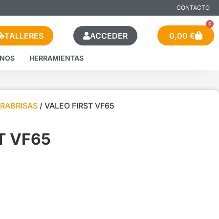
CONTACTO
0
TALLERES
ACCEDER
0,00
€
ENOS
HERRAMIENTAS
ARABRISAS
/ VALEO FIRST VF65
T VF65