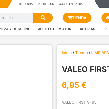
TU TIENDA DE REPUESTOS DE COCHE EN CABRA
TIENDA
PIEZA Y DETAILING
ACEITES DE MOTOR
BATERÍAS
FR
Inicio
/
Tienda
/
LIMPIAP
VALEO FIRS
6,95
€
VALEO FIRST VF65