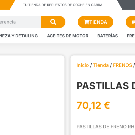
TU TIENDA DE REPUESTOS DE COCHE EN CABRA
TIENDA
PIEZA Y DETAILING
ACEITES DE MOTOR
BATERÍAS
FR
Inicio
/
Tienda
/
FRENOS
PASTILLAS 
70,12
€
PASTILLAS DE FRENO RH