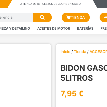
TU TIENDA DE REPUESTOS DE COCHE EN CABRA
TIENDA
PIEZA Y DETAILING
ACEITES DE MOTOR
BATERÍAS
FR
Inicio
/
Tienda
/
ACCESOR
BIDON GAS
5LITROS
7,95
€